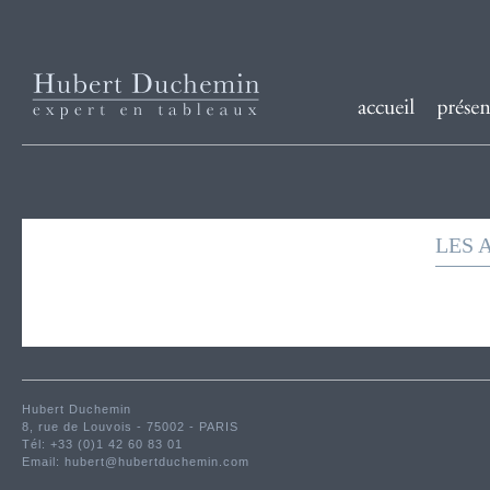
LES 
Hubert Duchemin
8, rue de Louvois - 75002 - PARIS
Tél: +33 (0)1 42 60 83 01
Email:
hubert@hubertduchemin.com