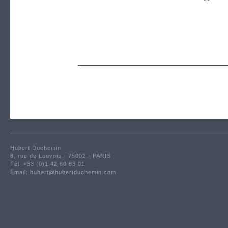
Hubert Duchemin
8, rue de Louvois - 75002 - PARIS
Tél: +33 (0)1 42 60 83 01
Email:
hubert@hubertduchemin.com