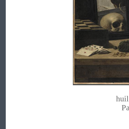
huil
Pa