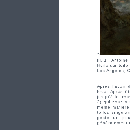
?
ill. 1 : Antoi
Huile sur toile
Los Angeles, 
Après l’avoir 
loué. Après êt
jusqu’à le tro
2) qui nous a 
même matière 
telles singul
geste un peu
généralement d