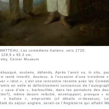
ne WATTEAU, Les comédiens Italiens, vers 1720,
, 128,9 x 93,3 cm,
Getty, Center Museum
débusqué, soutenu, défendu. Après l’avoir vu, in situ, p
re resté interdit, douteux, à l’occasion d’une troisième v
uver « idiot », c’est une rencontre récente avec les Comédi
remis en selle et définitivement convaincus de l’autographi
« caca d’oie », barbouillée, dans les pantalons des deux
arités?), même dessin relâché, enveloppant, presque «
 « ballots », empruntés (cf détails ci-dessous). L
até du séjour anglais, serait-ce l’Angleterre qui affadit W