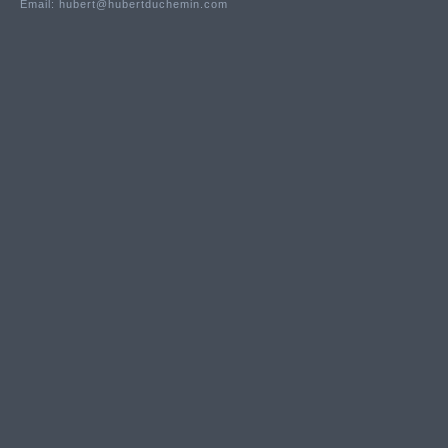
Email:
hubert@hubertduchemin.com