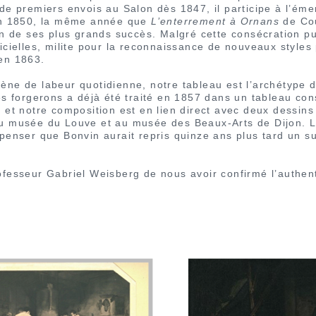
de premiers envois au Salon dès 1847, il participe à l’ém
en 1850, la même année que
L’enterrement à Ornans
de Co
un de ses plus grands succès. Malgré cette consécration pu
cielles, milite pour la reconnaissance de nouveaux styles 
en 1863.
ne de labeur quotidienne, notre tableau est l’archétype d
es forgerons a déjà été traité en 1857 dans un tableau c
 et notre composition est en lien direct avec deux dessins 
u musée du Louve et au musée des Beaux-Arts de Dijon. La
penser que Bonvin aurait repris quinze ans plus tard un s
fesseur Gabriel Weisberg de nous avoir confirmé l’authent